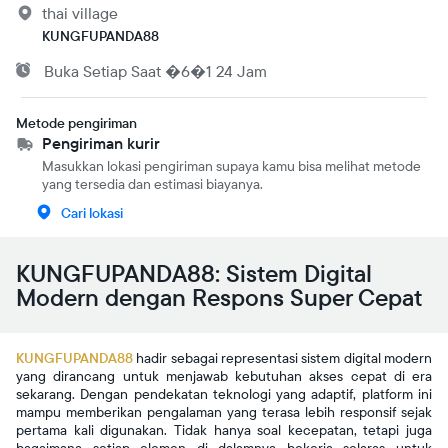
thai village
KUNGFUPANDA88
Buka
Setiap Saat
�6�1
24 Jam
Metode pengiriman
Pengiriman kurir
Masukkan lokasi pengiriman supaya kamu bisa melihat metode
yang tersedia dan estimasi biayanya.
Cari lokasi
KUNGFUPANDA88: Sistem Digital
Modern dengan Respons Super Cepat
KUNGFUPANDA88
hadir sebagai representasi sistem digital modern
yang dirancang untuk menjawab kebutuhan akses cepat di era
sekarang. Dengan pendekatan teknologi yang adaptif, platform ini
mampu memberikan pengalaman yang terasa lebih responsif sejak
pertama kali digunakan. Tidak hanya soal kecepatan, tetapi juga