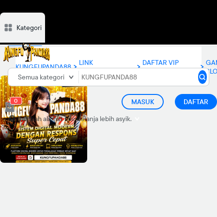
Kategori
Deskripsi
Ulasan
Diskusi
Rekomendasi
LINK
DAFTAR VIP
GA
KUNGFUPANDA88
KUNGFUPANDA88
KUNGFUPANDA88
SL
Semua kategori
0
MASUK
DAFTAR
Tambah alamat
biar belanja lebih asyik.
d="M21.99 12.055C21.99
6.49775 17.5122 2 11.995
2C6.47776 2 2 6.49775 2
12.055C2 17.0725 5.65817
21.2304 10.4358
21.99V14.9635H7.89705V12.055H10.4358V9.83608C10.4358